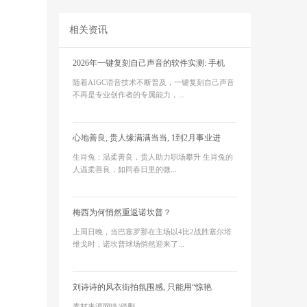
相关资讯
2026年一键复刻自己声音的软件实测: 手机
随着AIGC语音技术不断普及，一键复刻自己声音
不再是专业创作者的专属能力，...
心地善良, 贵人缘满满当当, 1到2月事业进
生肖兔：温柔善良，贵人助力职场攀升 生肖兔的
人温柔善良，如同春日里的微...
梅西为何悄然重返诺坎普？
上周日晚，当巴塞罗那在主场以4比2战胜塞尔塔
维戈时，诺坎普球场悄然迎来了...
刘诗诗的风衣街拍氛围感, 只能用“惊艳
素材来源网络/侵删...