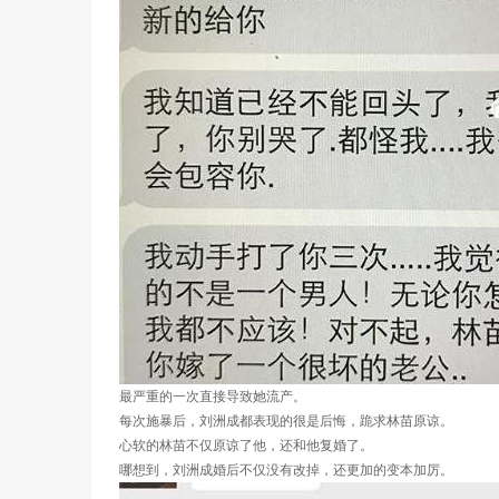
最严重的一次直接导致她流产。
每次施暴后，刘洲成都表现的很是后悔，跪求林苗原谅。
心软的林苗不仅原谅了他，还和他复婚了。
哪想到，刘洲成婚后不仅没有改掉，还更加的变本加厉。