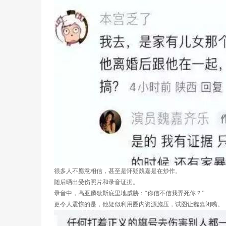
很多人不愿意相信，甚至是怀疑魏嘉是在炒作。
随后晒出受伤照片和录音证据。
录音中，高亚麟歇斯底里地威胁：“你信不信我弄死你？”
更令人震惊的是，他疑似利用圈内资源施压，试图让魏嘉闭嘴。