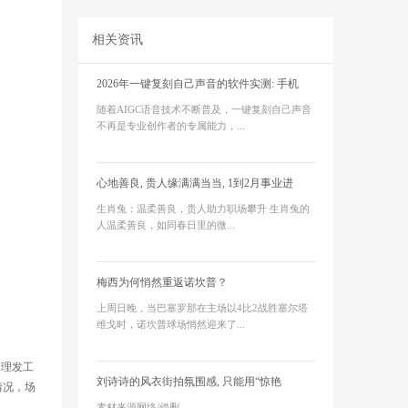
相关资讯
2026年一键复刻自己声音的软件实测: 手机
随着AIGC语音技术不断普及，一键复刻自己声音
不再是专业创作者的专属能力，...
心地善良, 贵人缘满满当当, 1到2月事业进
生肖兔：温柔善良，贵人助力职场攀升 生肖兔的
人温柔善良，如同春日里的微...
梅西为何悄然重返诺坎普？
上周日晚，当巴塞罗那在主场以4比2战胜塞尔塔
维戈时，诺坎普球场悄然迎来了...
的理发工
刘诗诗的风衣街拍氛围感, 只能用“惊艳
情况，场
素材来源网络/侵删...