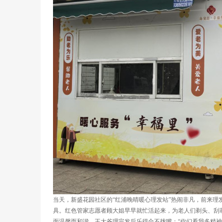
当天，新盛花园社区的“红浦晚晴暖心理发站”热闹非凡，前来
具。红色管家志愿者顾大姐早早就忙活起来，为老人们剃头、刮
面温馨而和谐。王大爷理完发后乐得合不拢嘴：“你们看我多精神